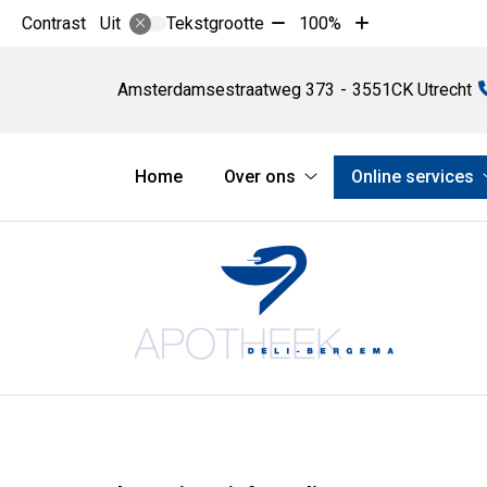
Tekst
Tekst
Contrast
Tekstgrootte
100%
Uit
verkleinen
vergroten
Apotheek
met
met
Deli-
Amsterdamsestraatweg
373
3551CK
Utrecht
10%
10%
Bergema
Hoofdmenu
Home
Over ons
Online services
Over
ons
submenu