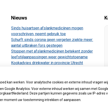
Nieuws
K
Sinds huisartsen afslankmedicijnen mogen
voorschrijven, neemt gebruik toe
Schurft sinds corona geen vergeten ziekte meer:
aantal uitbraken fors gestegen
Stoppen met afslankmedicijnen betekent zonder
leefstijlaanpassingen weer gewichtstoename
Kookadvies drinkwater in provincie Utrecht
vanwege besmetting
Terugroepactie babyvoeding Nestlé: bacterie kan
baby’s ziek maken
goed kan werken. Voor analytische cookies en externe inhoud vragen w
n Google Analytics. Voor externe inhoud werken wij samen met Google
 ZorgkaartNederland. Deze partijen kunnen gegevens zoals uw IP-adres 
ieder moment uw toestemming intrekken of aanpassen.