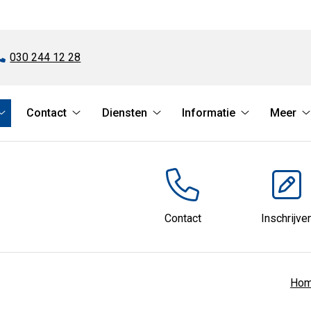
Tel:
030 244 12 28
Contact
Diensten
Informatie
Meer
Online
Contact
Diensten
Informatie
services
submenu
submenu
submenu
submenu
Contact
Inschrijve
Ho