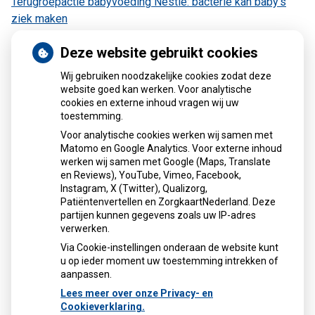
Terugroepactie babyvoeding Nestlé: bacterie kan baby’s
ziek maken
Deze website gebruikt cookies
Wij gebruiken noodzakelijke cookies zodat deze
Kaart
website goed kan werken. Voor analytische
cookies en externe inhoud vragen wij uw
toestemming.
Voor analytische cookies werken wij samen met
Matomo en Google Analytics. Voor externe inhoud
werken wij samen met Google (Maps, Translate
U heeft geen toestemming gegeven voor
en Reviews), YouTube, Vimeo, Facebook,
externe inhoud
die nodig is om dit te
Instagram, X (Twitter), Qualizorg,
zien.
Patiëntenvertellen en ZorgkaartNederland. Deze
Cookie-instellingen wijzigen
partijen kunnen gegevens zoals uw IP-adres
verwerken.
Via Cookie-instellingen onderaan de website kunt
u op ieder moment uw toestemming intrekken of
aanpassen.
Lees meer over onze Privacy- en
Cookieverklaring.