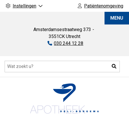
Instellingen
Patiëntenomgeving
Apotheek
MENU
Deli-
Bergema
Amsterdamsestraatweg
373
3551CK
Utrecht
Tel:
030 244 12 28
Hoofdmenu
Zoeke