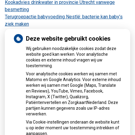
Kookadvies drinkwater in provincie Utrecht vanwege
besmetting
Terugroepactie babyvoeding Nestlé: bacterie kan baby’s
ziek maken
Deze website gebruikt cookies
Wij gebruiken noodzakelijke cookies zodat deze
Kaart
website goed kan werken. Voor analytische
cookies en externe inhoud vragen wij uw
toestemming.
Voor analytische cookies werken wij samen met
Matomo en Google Analytics. Voor externe inhoud
werken wij samen met Google (Maps, Translate
U heeft geen toestemming gegeven voor
en Reviews), YouTube, Vimeo, Facebook,
externe inhoud
die nodig is om dit te
Instagram, X (Twitter), Qualizorg,
zien.
Patiëntenvertellen en ZorgkaartNederland. Deze
Cookie-instellingen wijzigen
partijen kunnen gegevens zoals uw IP-adres
verwerken.
Via Cookie-instellingen onderaan de website kunt
u op ieder moment uw toestemming intrekken of
aanpassen.