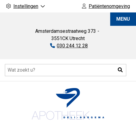
Instellingen
Patiëntenomgeving
Apotheek
MENU
Deli-
Bergema
Amsterdamsestraatweg
373
3551CK
Utrecht
Tel:
030 244 12 28
Hoofdmenu
Zoeke