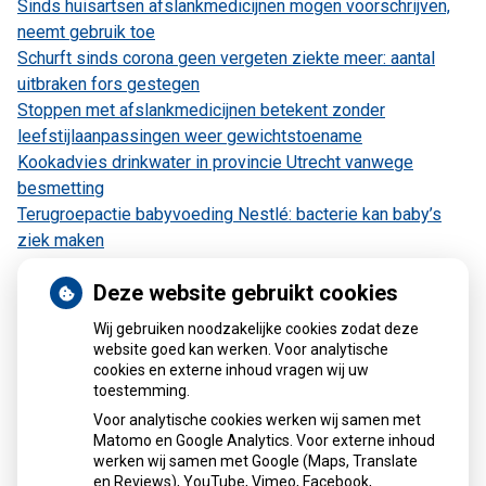
Sinds huisartsen afslankmedicijnen mogen voorschrijven,
neemt gebruik toe
Schurft sinds corona geen vergeten ziekte meer: aantal
uitbraken fors gestegen
Stoppen met afslankmedicijnen betekent zonder
leefstijlaanpassingen weer gewichtstoename
Kookadvies drinkwater in provincie Utrecht vanwege
besmetting
Terugroepactie babyvoeding Nestlé: bacterie kan baby’s
ziek maken
Deze website gebruikt cookies
Wij gebruiken noodzakelijke cookies zodat deze
Kaart
website goed kan werken. Voor analytische
cookies en externe inhoud vragen wij uw
toestemming.
Voor analytische cookies werken wij samen met
Matomo en Google Analytics. Voor externe inhoud
werken wij samen met Google (Maps, Translate
U heeft geen toestemming gegeven voor
en Reviews), YouTube, Vimeo, Facebook,