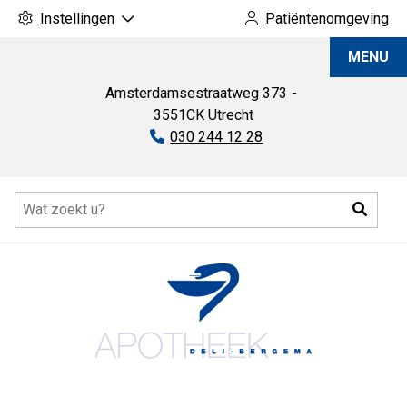
Instellingen
Patiëntenomgeving
Apotheek
MENU
Deli-
Bergema
Amsterdamsestraatweg
373
3551CK
Utrecht
Tel:
030 244 12 28
Hoofdmenu
Zoeke