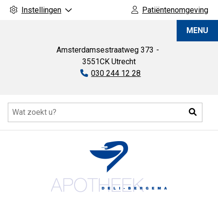
Instellingen
Patiëntenomgeving
Apotheek
MENU
Deli-
Bergema
Amsterdamsestraatweg
373
3551CK
Utrecht
Tel:
030 244 12 28
Hoofdmenu
Zoeke