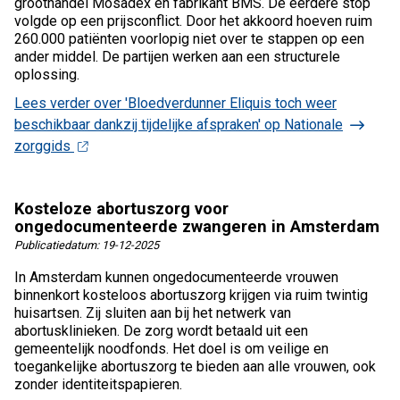
groothandel Mosadex en fabrikant BMS. De eerdere stop
volgde op een prijsconflict. Door het akkoord hoeven ruim
260.000 patiënten voorlopig niet over te stappen op een
ander middel. De partijen werken aan een structurele
oplossing.
Lees verder
over 'Bloedverdunner Eliquis toch weer
beschikbaar dankzij tijdelijke afspraken' op Nationale
zorggids
Kosteloze abortuszorg voor
ongedocumenteerde zwangeren in Amsterdam
Publicatiedatum:
19-12-2025
In Amsterdam kunnen ongedocumenteerde vrouwen
binnenkort kosteloos abortuszorg krijgen via ruim twintig
huisartsen. Zij sluiten aan bij het netwerk van
abortusklinieken. De zorg wordt betaald uit een
gemeentelijk noodfonds. Het doel is om veilige en
toegankelijke abortuszorg te bieden aan alle vrouwen, ook
zonder identiteitspapieren.