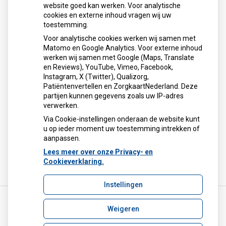
website goed kan werken. Voor analytische
cookies en externe inhoud vragen wij uw
toestemming.
Voor analytische cookies werken wij samen met
Matomo en Google Analytics. Voor externe inhoud
werken wij samen met Google (Maps, Translate
U heeft geen toestemming gegeven voor
en Reviews), YouTube, Vimeo, Facebook,
externe inhoud
die nodig is om dit te
Instagram, X (Twitter), Qualizorg,
zien.
Patiëntenvertellen en ZorgkaartNederland. Deze
Cookie-instellingen wijzigen
partijen kunnen gegevens zoals uw IP-adres
verwerken.
Via Cookie-instellingen onderaan de website kunt
u op ieder moment uw toestemming intrekken of
aanpassen.
Lees meer over onze Privacy- en
Cookieverklaring.
Instellingen
Weigeren
Uw Zorg Online
|
Beheer
info@apotheekdelibergema.nl